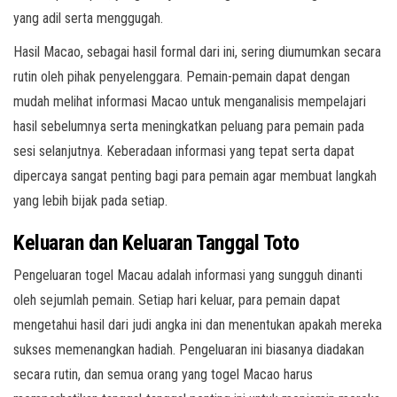
yang adil serta menggugah.
Hasil Macao, sebagai hasil formal dari ini, sering diumumkan secara
rutin oleh pihak penyelenggara. Pemain-pemain dapat dengan
mudah melihat informasi Macao untuk menganalisis mempelajari
hasil sebelumnya serta meningkatkan peluang para pemain pada
sesi selanjutnya. Keberadaan informasi yang tepat serta dapat
dipercaya sangat penting bagi para pemain agar membuat langkah
yang lebih bijak pada setiap.
Keluaran dan Keluaran Tanggal Toto
Pengeluaran togel Macau adalah informasi yang sungguh dinanti
oleh sejumlah pemain. Setiap hari keluar, para pemain dapat
mengetahui hasil dari judi angka ini dan menentukan apakah mereka
sukses memenangkan hadiah. Pengeluaran ini biasanya diadakan
secara rutin, dan semua orang yang togel Macao harus