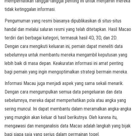
memperhatikan tanggal-tanggal penting ini untuk menjamin mereka
tidak ketinggalan informasi.
Pengumuman yang resmi biasanya dipublikasikan di situs-situs
handal dan melalui saluran resmi yang telah ditetapkan. Hasil Macao
terdiri dari berbagai kategori, termasuk hasil 4D, 3D, dan 2D.
Dengan cara mengikuti keluaran ini, pemain dapat meneliti data
sebelumnya untuk membantu mereka mengambil keputusan yang
lebih baik di masa depan. Keakuratan informasi ini amat penting
bagi pemain yang ingin mengoptimalkan strategi bermain mereka.
Informasi Macau juga menjadi aspek yang sama sekali menarik.
Dengan cara mengumpulkan semua data pengeluaran dan data
sebelumnya, mereka dapat memperhatikan pola atau angka yang
sering muncul. Ini dapat membantu dalam meramalkan angka-angka
yang mungkin akan keluar di hasil berikutnya. Oleh karena itu,
mengawasi dan menganalisis data Macao adalah langkah yang bijak
bagi siapa saja yang serius dalam permainan togel.