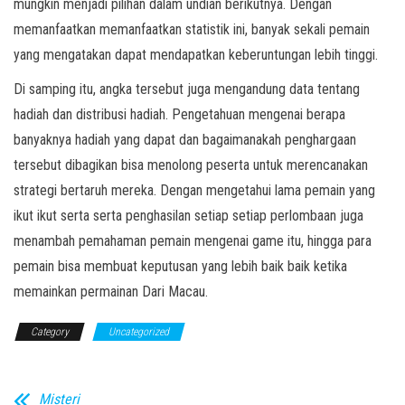
mungkin menjadi pilihan dalam undian berikutnya. Dengan
memanfaatkan memanfaatkan statistik ini, banyak sekali pemain
yang mengatakan dapat mendapatkan keberuntungan lebih tinggi.
Di samping itu, angka tersebut juga mengandung data tentang
hadiah dan distribusi hadiah. Pengetahuan mengenai berapa
banyaknya hadiah yang dapat dan bagaimanakah penghargaan
tersebut dibagikan bisa menolong peserta untuk merencanakan
strategi bertaruh mereka. Dengan mengetahui lama pemain yang
ikut ikut serta serta penghasilan setiap setiap perlombaan juga
menambah pemahaman pemain mengenai game itu, hingga para
pemain bisa membuat keputusan yang lebih baik baik ketika
memainkan permainan Dari Macau.
Category
Uncategorized
Misteri