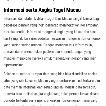
Informasi serta Angka Togel Macau
Informasi dan statistik dalam togel Dari Macau sangat krusial bagi
beberapa pemain yang ingin berharap meningkatkan kesempatan
mereka sendiri. Informasi mengenai angka yang keluar dan hasil-
hasil yang lalu bisa menyediakan wawasan mengenai nomor-nomor
yang sering sering muncul. Dengan menganalisis informasi ini,
pemain dapat menentukan pattern dan kecenderungan yang
mungkin menolong mereka untuk menentukan nomor yang ingin
dipertaruhkan.
Salah satu sumber tempat data yang bisa bisa diandalkan adalah
situs yang sah keluaran Macau yang memberikan hasil terbaru dan
data mentah informasi dari setiap undian. Melalui data tersebut,
peserta bisa melihat angka-angka yang telah pernah keluar dalam
periode tertentu serta memperkirakan nomor-nomor mana yang