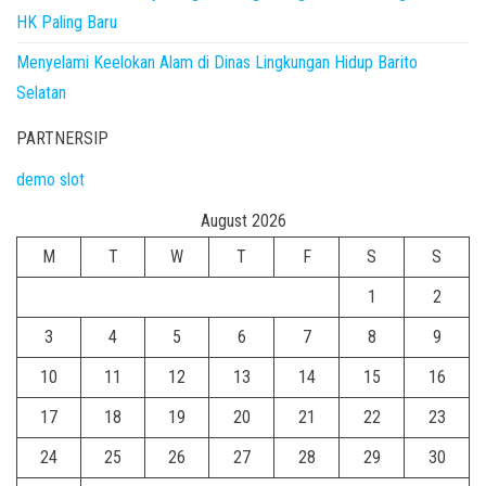
HK Paling Baru
Menyelami Keelokan Alam di Dinas Lingkungan Hidup Barito
Selatan
PARTNERSIP
demo slot
August 2026
M
T
W
T
F
S
S
1
2
3
4
5
6
7
8
9
10
11
12
13
14
15
16
17
18
19
20
21
22
23
24
25
26
27
28
29
30