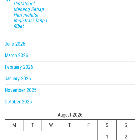
Cintatogel:
Menang Setiap
Hari melalui
Registrasi Tanpa
Ribet
June 2026
March 2026
February 2026
January 2026
November 2025
October 2025
August 2026
M
T
W
T
F
S
S
1
2