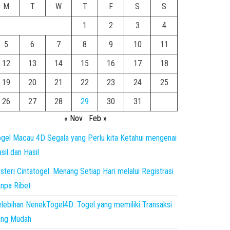
M
T
W
T
F
S
S
1
2
3
4
5
6
7
8
9
10
11
12
13
14
15
16
17
18
19
20
21
22
23
24
25
26
27
28
29
30
31
« Nov
Feb »
gel Macau 4D Segala yang Perlu kita Ketahui mengenai
sil dan Hasil
steri Cintatogel: Menang Setiap Hari melalui Registrasi
npa Ribet
lebihan NenekTogel4D: Togel yang memiliki Transaksi
ang Mudah