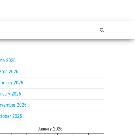
une 2026
arch 2026
bruary 2026
nuary 2026
ovember 2025
ctober 2025
January 2026