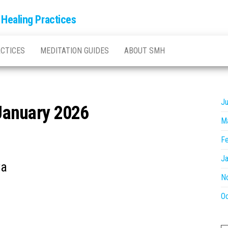
 Healing Practices
ACTICES
MEDITATION GUIDES
ABOUT SMH
J
January 2026
M
Fe
Ja
ya
N
O