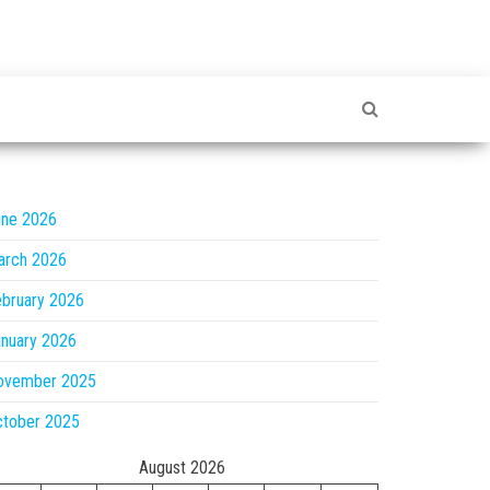
une 2026
arch 2026
bruary 2026
nuary 2026
ovember 2025
ctober 2025
August 2026