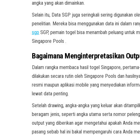
angka yang akan dimainkan.
Selain itu, Data SGP juga seringkali sering digunakan o
penelitian. Mereka bisa menggunakan data ini dalam r
sgp
SGP, pemain togel bisa menambah peluang untuk m
Singapore Pools .
Bagaimana Menginterpretasikan Outp
Dalam rangka membaca hasil togel Singapore, pertama
dilakukan secara rutin oleh Singapore Pools dan hasilny
resmi maupun aplikasi mobile yang menyediakan informas
lewat data penting.
Setelah drawing, angka-angka yang keluar akan ditampilka
beragam jenis, seperti angka utama serta nomor pele
output yang diberikan agar mengetahui apakah Anda mena
pasang sebab hal ini bakal mempengaruhi cara Anda men