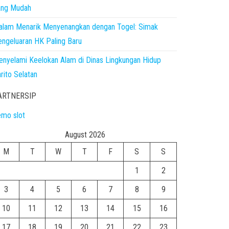
ang Mudah
alam Menarik Menyenangkan dengan Togel: Simak
ngeluaran HK Paling Baru
nyelami Keelokan Alam di Dinas Lingkungan Hidup
rito Selatan
ARTNERSIP
mo slot
August 2026
M
T
W
T
F
S
S
1
2
3
4
5
6
7
8
9
10
11
12
13
14
15
16
17
18
19
20
21
22
23