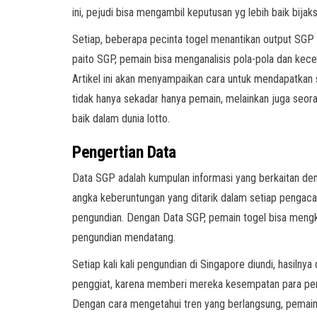
ini, pejudi bisa mengambil keputusan yg lebih baik bi
Setiap, beberapa pecinta togel menantikan output SG
paito SGP, pemain bisa menganalisis pola-pola dan ke
Artikel ini akan menyampaikan cara untuk mendapatkan 
tidak hanya sekadar hanya pemain, melainkan juga seor
baik dalam dunia lotto.
Pengertian Data
Data SGP adalah kumpulan informasi yang berkaitan denga
angka keberuntungan yang ditarik dalam setiap pengaca
pengundian. Dengan Data SGP, pemain togel bisa mengk
pengundian mendatang.
Setiap kali kali pengundian di Singapore diundi, hasilnya
penggiat, karena memberi mereka kesempatan para pema
Dengan cara mengetahui tren yang berlangsung, pemain